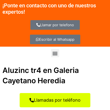
Ir
¡Ponte en contacto con uno de nuestros
al
expertos!
contenido
Llamar por telefono
Escribir al Whatsapp
Menu
Aluzinc tr4 en Galeria
Cayetano Heredia
Llamadas por teléfono