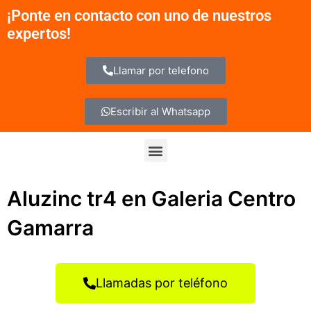
Ir
¡Ponte en contacto con uno de nuestros
al
expertos!
contenido
Llamar por telefono
Escribir al Whatsapp
Menu
Aluzinc tr4 en Galeria Centro
Gamarra
Llamadas por teléfono