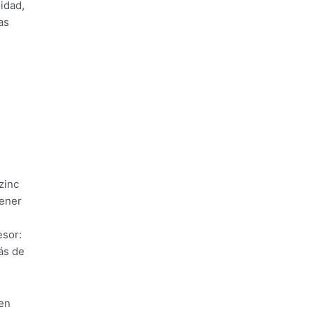
idad,
as
zinc
tener
esor:
ás de
 en