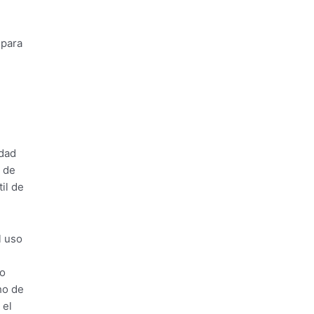
 para
idad
a de
il de
l uso
lo
ho de
 el