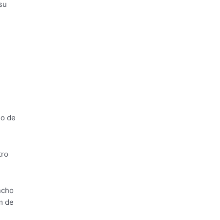
su
mo de
tro
ncho
m de