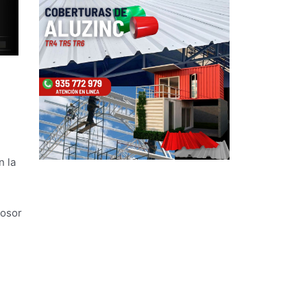
n la
rosor