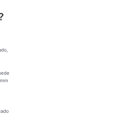
?
ado,
uede
s mm
uado