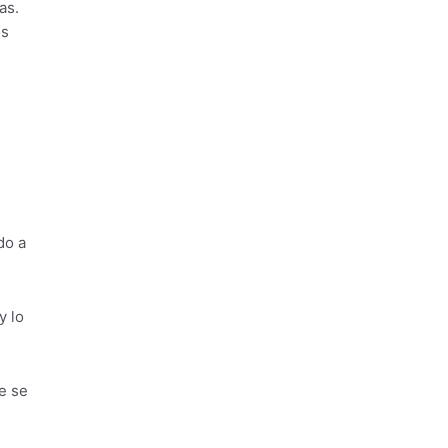
as.
os
do a
y lo
e se