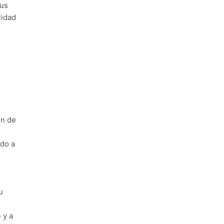
sus
lidad
ón de
ado a
u
 y a