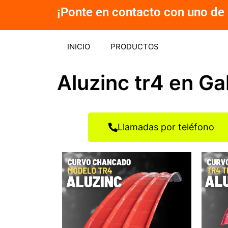
Ir
¡Ponte en contacto con uno de 
al
contenido
INICIO
PRODUCTOS
Aluzinc tr4 en Ga
Llamadas por teléfono