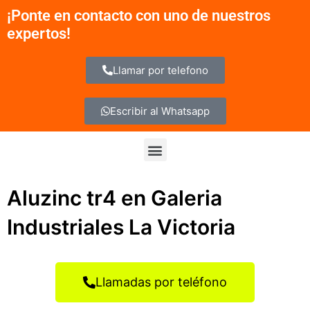
Ir
¡Ponte en contacto con uno de nuestros
al
expertos!
contenido
Llamar por telefono
Escribir al Whatsapp
Menu
Aluzinc tr4 en Galeria
Industriales La Victoria
Llamadas por teléfono