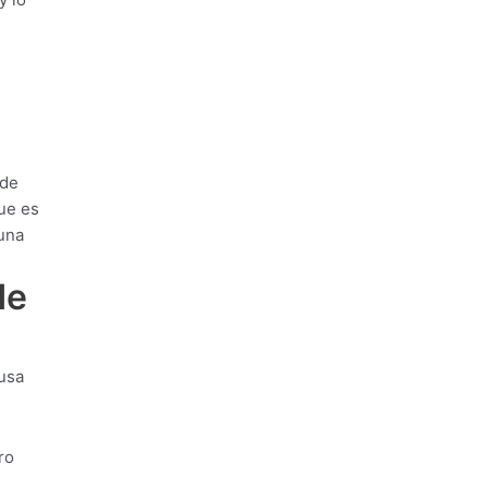
 de
ue es
una
de
 usa
ro