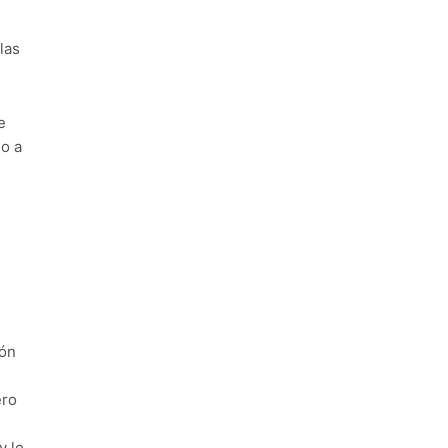
las
e
mo a
ión
ero
y lo