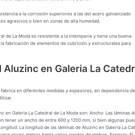
istencia a la corrosión superiores a las del acero galvanizado
rnos agresivos o bien en zonas de alta humedad.
al de La Moda es resistente a la intemperie y tiene una buena
la fabricación de elementos de cubrición y estructurales para
 Aluzinc en Galeria La Catedr
e fabrica en diferentes medidas y espesores, en dependencia de
lizar.
nc en Galeria La Catedral de La Moda son: Ancho: Las láminas d
len tener un ancho de entre 600 y 1200 mm, si bien algunas pu
gitud: La longitud de las láminas de Aluzinc en Galeria La Cat
nos pocos metros hasta varios cientos de metros. Espesor: El