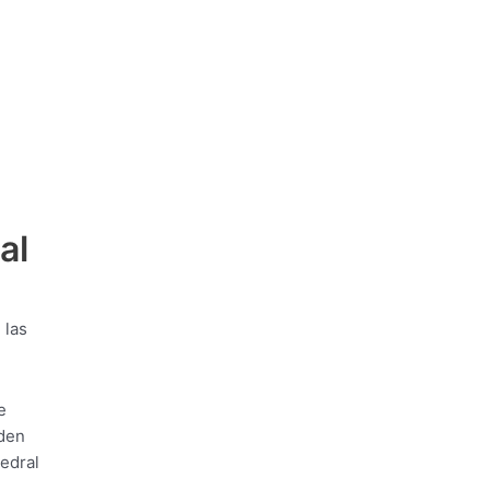
al
 las
e
eden
edral