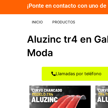
Ir
¡Ponte en contacto con uno de 
al
contenido
INICIO
PRODUCTOS
Aluzinc tr4 en Ga
Moda
Llamadas por teléfono