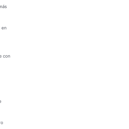
 más
r en
le con
e
ro