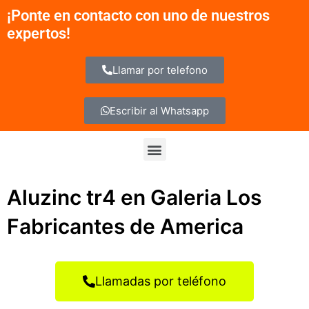
Ir
¡Ponte en contacto con uno de nuestros
al
expertos!
contenido
Llamar por telefono
Escribir al Whatsapp
Menu
Aluzinc tr4 en Galeria Los
Fabricantes de America
Llamadas por teléfono