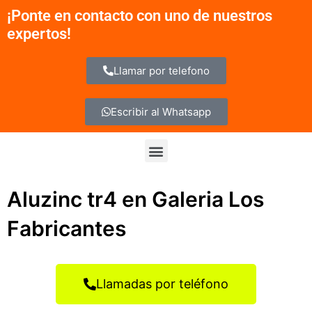
Ir
¡Ponte en contacto con uno de nuestros
al
expertos!
contenido
Llamar por telefono
Escribir al Whatsapp
Menu
Aluzinc tr4 en Galeria Los
Fabricantes
Llamadas por teléfono