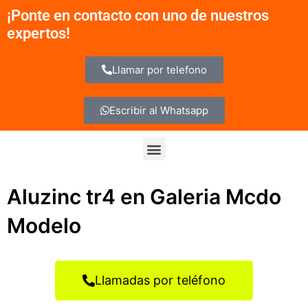
Ir
¡Ponte en contacto con uno de nuestros
al
expertos!
contenido
Llamar por telefono
Escribir al Whatsapp
Menu
Aluzinc tr4 en Galeria Mcdo
Modelo
Llamadas por teléfono