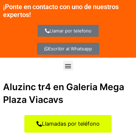
Ir
¡Ponte en contacto con uno de nuestros
al
expertos!
contenido
Llamar por telefono
Escribir al Whatsapp
Menu
Aluzinc tr4 en Galeria Mega
Plaza Viacavs
Llamadas por teléfono