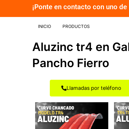
Ir
¡Ponte en contacto con uno de 
al
contenido
INICIO
PRODUCTOS
Aluzinc tr4 en Ga
Pancho Fierro
Llamadas por teléfono