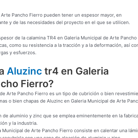
 Arte Pancho Fierro pueden tener un espesor mayor, en
nte y de las necesidades del proyecto en el que se utilicen.
spesor de la calamina TR4 en Galeria Municipal de Arte Pancho
s, como su resistencia a la tracción y a la deformación, así c
rgas y esfuerzos.
ra
Aluzinc
tr4 en Galeria
cho Fierro?
 de Arte Pancho Fierro es un tipo de cubrición o bien revestimi
minas o bien chapas de Aluzinc en Galeria Municipal de Arte Pan
n de aluminio y zinc que se emplea eminentemente en la fabric
ón y la industria.
 Municipal de Arte Pancho Fierro consiste en calentar una lám
 recubrirla con una capa de aleación de aluminio y zinc.