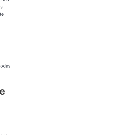
os
te
todas
de