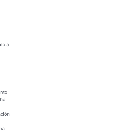
omo a
ento
cho
ación
ina