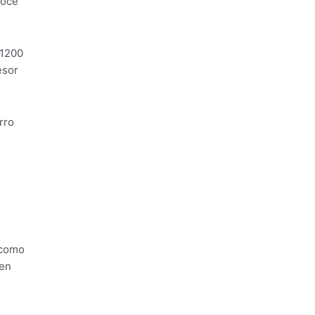
doce
 1200
esor
rro
 como
 en