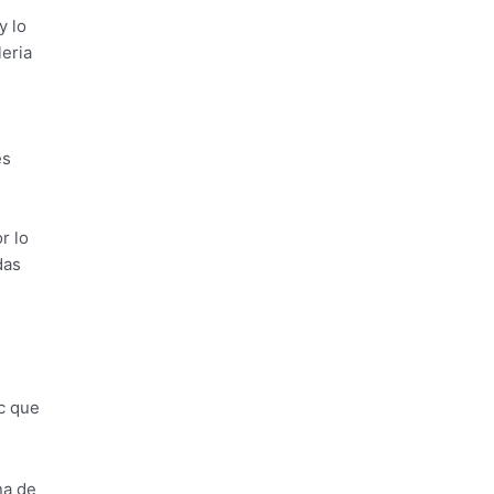
y lo
eria
es
r lo
das
nc que
na de