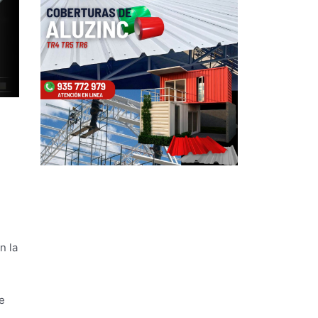
n la
e