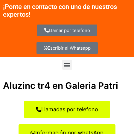
Ir
¡Ponte en contacto con uno de nuestros
al
expertos!
contenido
Llamar por telefono
Escribir al Whatsapp
Menu
Aluzinc tr4 en Galeria Patri
Llamadas por teléfono
Información por whatsApp