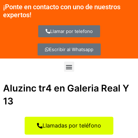
Ir
¡Ponte en contacto con uno de nuestros
al
expertos!
contenido
Llamar por telefono
Escribir al Whatsapp
Menu
Aluzinc tr4 en Galeria Real Y
13
Llamadas por teléfono