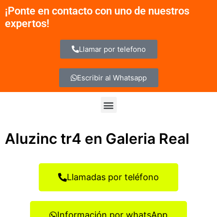
Ir
¡Ponte en contacto con uno de nuestros
al
expertos!
contenido
Llamar por telefono
Escribir al Whatsapp
Menu
Aluzinc tr4 en Galeria Real
Llamadas por teléfono
Información por whatsApp