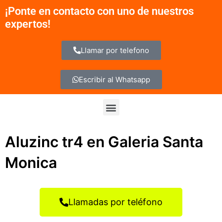
Ir
¡Ponte en contacto con uno de nuestros
al
expertos!
contenido
Llamar por telefono
Escribir al Whatsapp
Menu
Aluzinc tr4 en Galeria Santa
Monica
Llamadas por teléfono