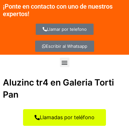
Ir
¡Ponte en contacto con uno de nuestros
al
expertos!
contenido
Llamar por telefono
Escribir al Whatsapp
Menu
Aluzinc tr4 en Galeria Torti
Pan
Llamadas por teléfono