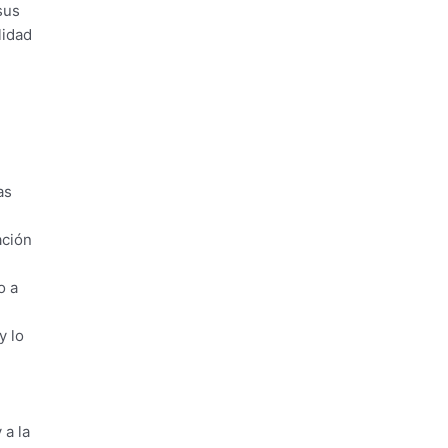
sus
lidad
as
ación
o a
y lo
 a la