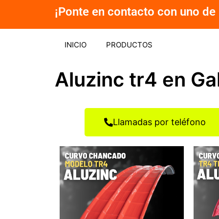
Ir
¡Ponte en contacto con uno de 
al
contenido
INICIO
PRODUCTOS
Aluzinc tr4 en Ga
Llamadas por teléfono