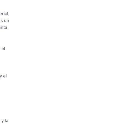
rial,
es un
inta
 el
y el
y la