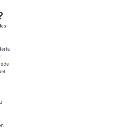
?
des
leria
r
uede
del
u
on