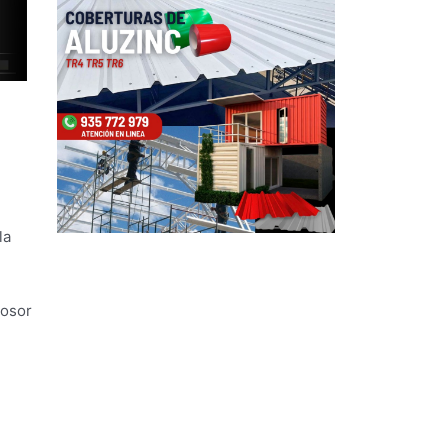
la
rosor