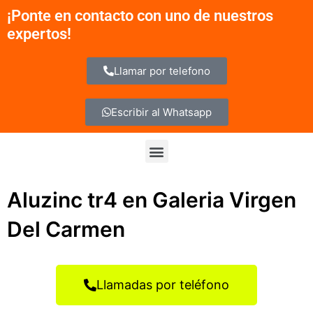
Ir
¡Ponte en contacto con uno de nuestros
al
expertos!
contenido
Llamar por telefono
Escribir al Whatsapp
Menu
Aluzinc tr4 en Galeria Virgen
Del Carmen
Llamadas por teléfono