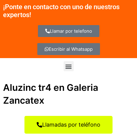
Ir
¡Ponte en contacto con uno de nuestros
al
expertos!
contenido
Llamar por telefono
Escribir al Whatsapp
Menu
Aluzinc tr4 en Galeria
Zancatex
Llamadas por teléfono