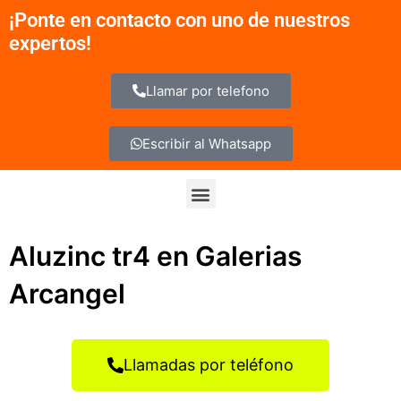
Ir
¡Ponte en contacto con uno de nuestros
al
expertos!
contenido
Llamar por telefono
Escribir al Whatsapp
Menu
Aluzinc tr4 en Galerias
Arcangel
Llamadas por teléfono