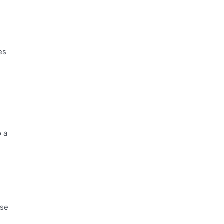
es
o a
 se