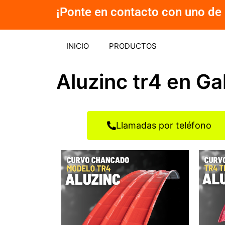
Ir
¡Ponte en contacto con uno de 
al
contenido
INICIO
PRODUCTOS
Aluzinc tr4 en Ga
Llamadas por teléfono