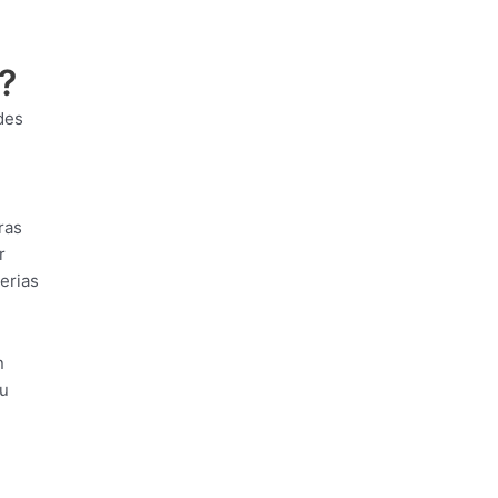
?
des
ras
r
erias
n
su