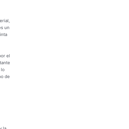
rial,
es un
inta
or el
tante
 lo
ho de
 la