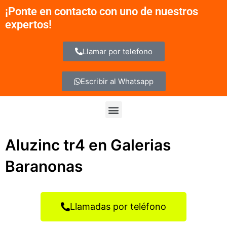
Ir
¡Ponte en contacto con uno de nuestros
al
expertos!
contenido
Llamar por telefono
Escribir al Whatsapp
Menu
Aluzinc tr4 en Galerias
Baranonas
Llamadas por teléfono