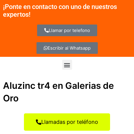
Ir
¡Ponte en contacto con uno de nuestros
al
expertos!
contenido
Llamar por telefono
Escribir al Whatsapp
Menu
Aluzinc tr4 en Galerias de
Oro
Llamadas por teléfono