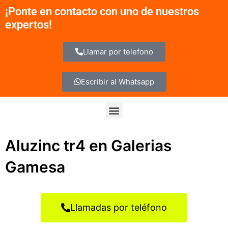
Ir
¡Ponte en contacto con uno de nuestros
al
expertos!
contenido
Llamar por telefono
Escribir al Whatsapp
Menu
Aluzinc tr4 en Galerias
Gamesa
Llamadas por teléfono