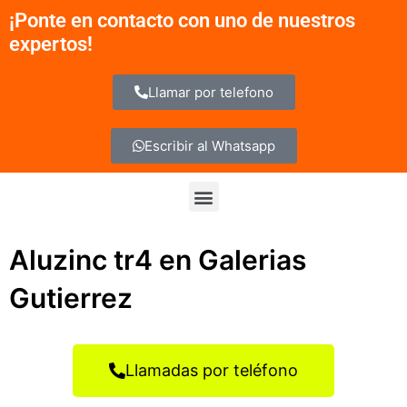
Ir
¡Ponte en contacto con uno de nuestros
al
expertos!
contenido
Llamar por telefono
Escribir al Whatsapp
Menu
Aluzinc tr4 en Galerias
Gutierrez
Llamadas por teléfono