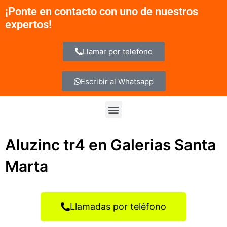
Ir
¡Ponte en contacto con uno de nuestros
al
expertos!
contenido
Llamar por telefono
Escribir al Whatsapp
Menu
Aluzinc tr4 en Galerias Santa
Marta
Llamadas por teléfono