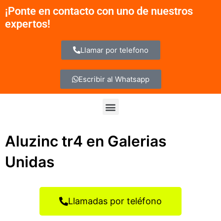
Ir
¡Ponte en contacto con uno de nuestros
al
expertos!
contenido
Llamar por telefono
Escribir al Whatsapp
Menu
Aluzinc tr4 en Galerias
Unidas
Llamadas por teléfono