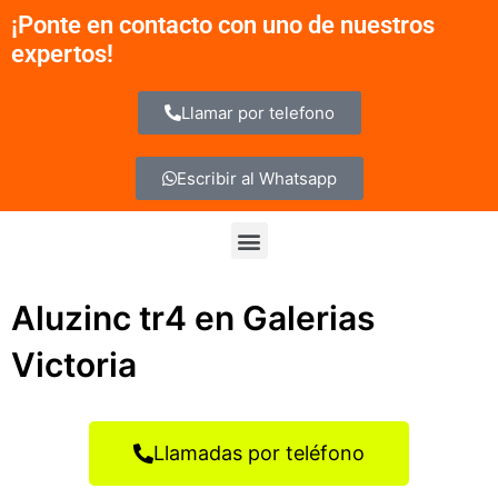
Ir
¡Ponte en contacto con uno de nuestros
al
expertos!
contenido
Llamar por telefono
Escribir al Whatsapp
Menu
Aluzinc tr4 en Galerias
Victoria
Llamadas por teléfono