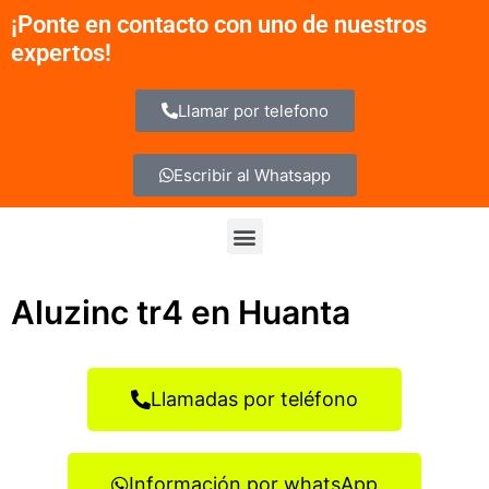
Ir
¡Ponte en contacto con uno de nuestros
al
expertos!
contenido
Llamar por telefono
Escribir al Whatsapp
Menu
Aluzinc tr4 en Huanta
Llamadas por teléfono
Información por whatsApp