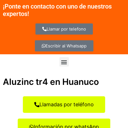
Ir
¡Ponte en contacto con uno de nuestros
al
expertos!
contenido
Llamar por telefono
Escribir al Whatsapp
Menu
Aluzinc tr4 en Huanuco
Llamadas por teléfono
Información por whatsApp