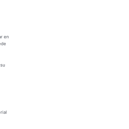
ar en
ede
 su
rial