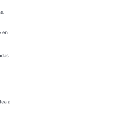
s.
e en
adas
lea a