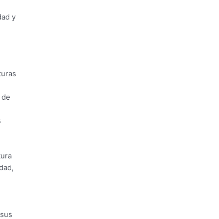
dad y
turas
 de
s
tura
idad,
 sus