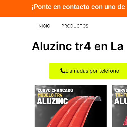
Ir
¡Ponte en contacto con uno de 
al
contenido
INICIO
PRODUCTOS
Aluzinc tr4 en La
Llamadas por teléfono