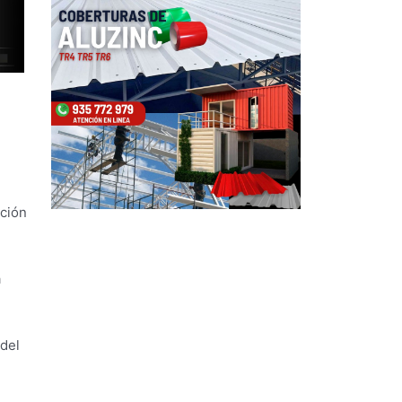
ación
a
del