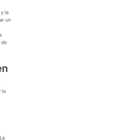
y la
ar un
a
o de
en
 la
 La