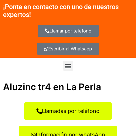
Ir
¡Ponte en contacto con uno de nuestros
al
expertos!
contenido
Llamar por telefono
Escribir al Whatsapp
Menu
Aluzinc tr4 en La Perla
Llamadas por teléfono
Información por whatsApp