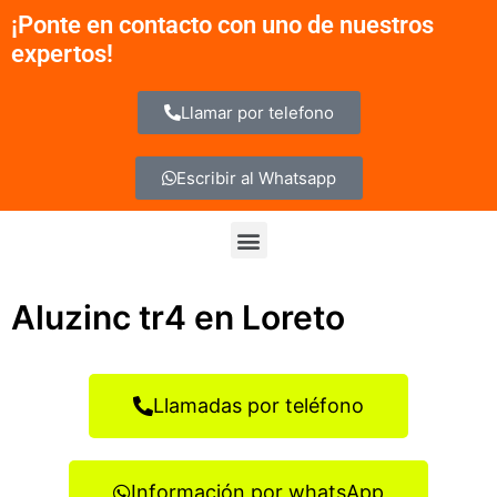
Ir
¡Ponte en contacto con uno de nuestros
al
expertos!
contenido
Llamar por telefono
Escribir al Whatsapp
Menu
Aluzinc tr4 en Loreto
Llamadas por teléfono
Información por whatsApp