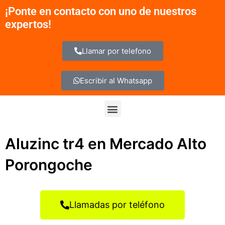
Ir
¡Ponte en contacto con uno de nuestros
al
expertos!
contenido
Llamar por telefono
Escribir al Whatsapp
Menu
Aluzinc tr4 en Mercado Alto
Porongoche
Llamadas por teléfono