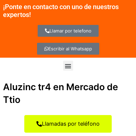
Ir
¡Ponte en contacto con uno de nuestros
al
expertos!
contenido
Llamar por telefono
Escribir al Whatsapp
Menu
Aluzinc tr4 en Mercado de
Ttio
Llamadas por teléfono