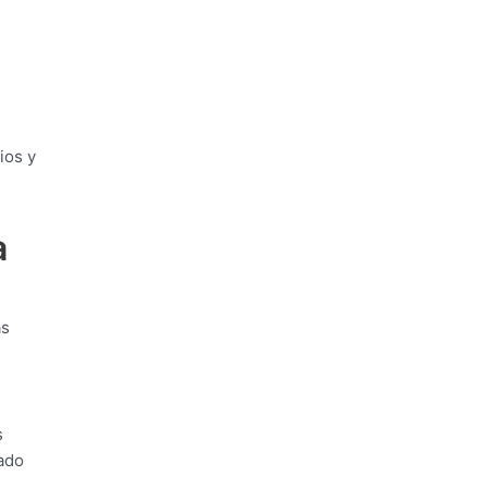
ios y
a
as
s
ado