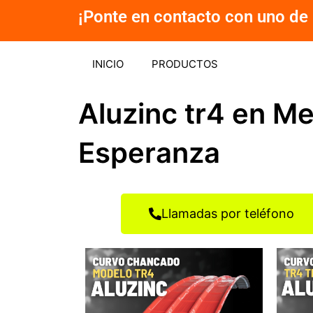
Ir
¡Ponte en contacto con uno de 
al
contenido
INICIO
PRODUCTOS
Aluzinc tr4 en M
Esperanza
Llamadas por teléfono