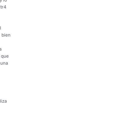
 tr4
l
 bien
a
o que
 una
liza