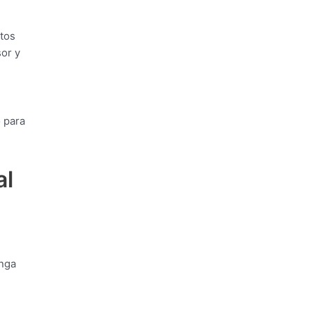
tos
or y
u
o para
al
enga