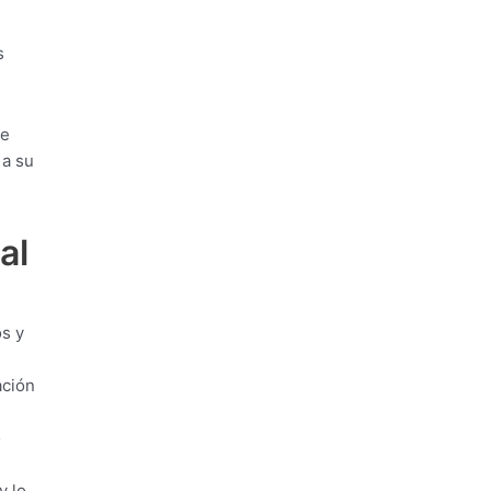
s
de
 a su
al
os y
ación
o
y lo