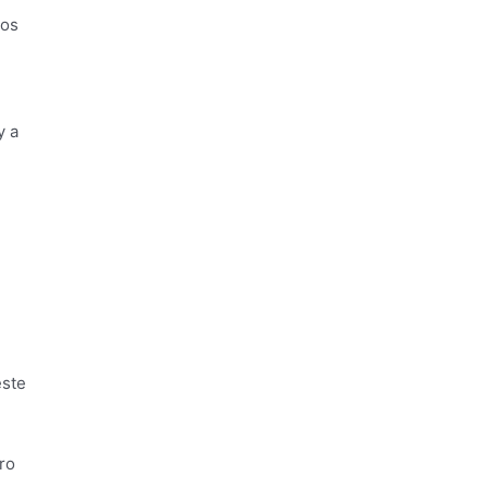
nos
y a
este
ro