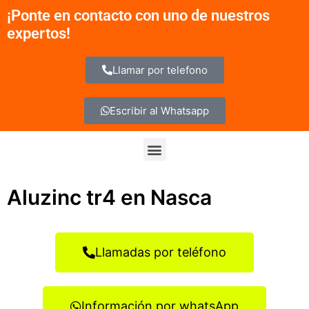
Ir
¡Ponte en contacto con uno de nuestros
al
expertos!
contenido
Llamar por telefono
Escribir al Whatsapp
Menu
Aluzinc tr4 en Nasca
Llamadas por teléfono
Información por whatsApp