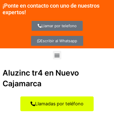
Ir
¡Ponte en contacto con uno de nuestros
al
expertos!
contenido
Llamar por telefono
Escribir al Whatsapp
Menu
Aluzinc tr4 en Nuevo
Cajamarca
Llamadas por teléfono