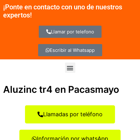
Ir
¡Ponte en contacto con uno de nuestros
al
expertos!
contenido
Llamar por telefono
Escribir al Whatsapp
Menu
Aluzinc tr4 en Pacasmayo
Llamadas por teléfono
Información por whatsApp