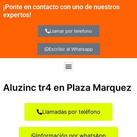
Ir
¡Ponte en contacto con uno de nuestros
al
expertos!
contenido
Llamar por telefono
Escribir al Whatsapp
Menu
Aluzinc tr4 en Plaza Marquez
Llamadas por teléfono
Información por whatsApp