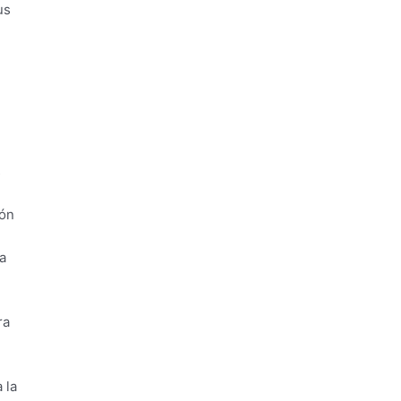
us
s
ión
a
ra
 la