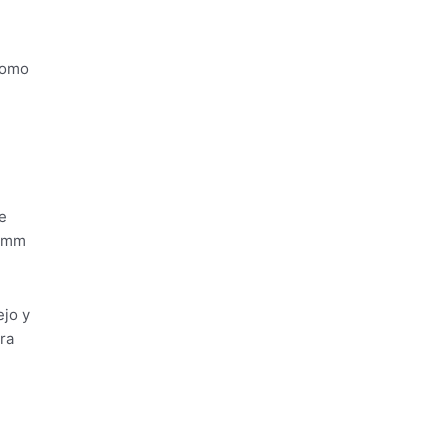
como
e
s mm
ejo y
ra