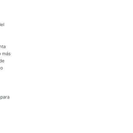
del
nta
o más
sde
mo
 para