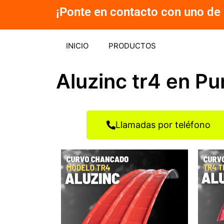
Ir
¡Ponte en contacto con uno de 
al
contenido
INICIO
PRODUCTOS
Aluzinc tr4 en P
Llamadas por teléfono