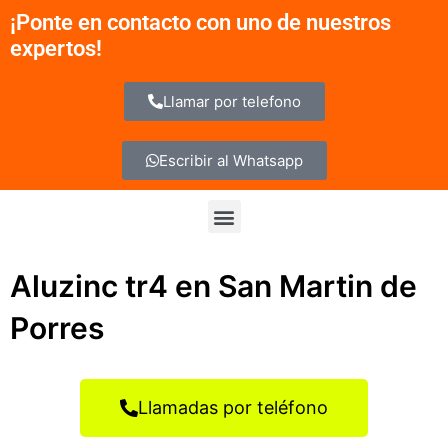
Ir
¡Ponte en contacto con uno de nuestros
al
expertos!
contenido
Llamar por telefono
Escribir al Whatsapp
Menu
Aluzinc tr4 en San Martin de
Porres
Llamadas por teléfono