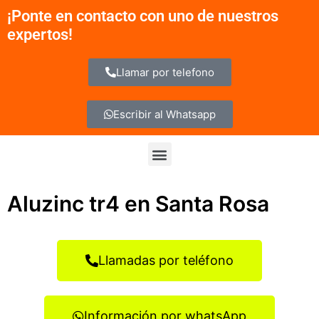
Ir
¡Ponte en contacto con uno de nuestros
al
expertos!
contenido
Llamar por telefono
Escribir al Whatsapp
Menu
Aluzinc tr4 en Santa Rosa
Llamadas por teléfono
Información por whatsApp