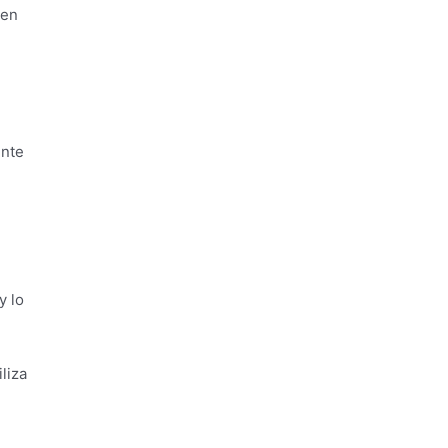
den
ente
y lo
liza