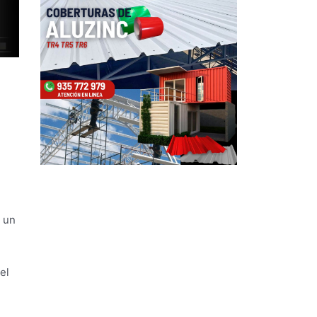
r un
el