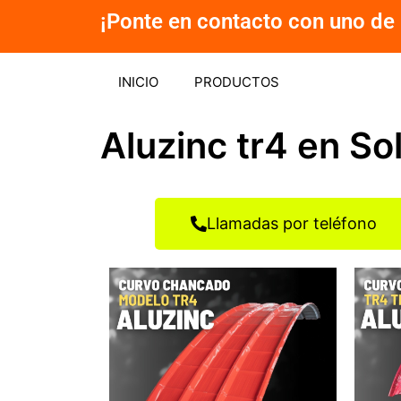
Ir
¡Ponte en contacto con uno de 
al
contenido
INICIO
PRODUCTOS
Aluzinc tr4 en Sol
Llamadas por teléfono