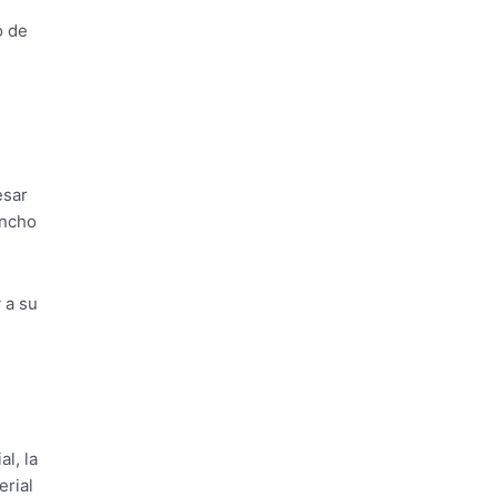
o de
esar
ancho
 a su
l, la
erial