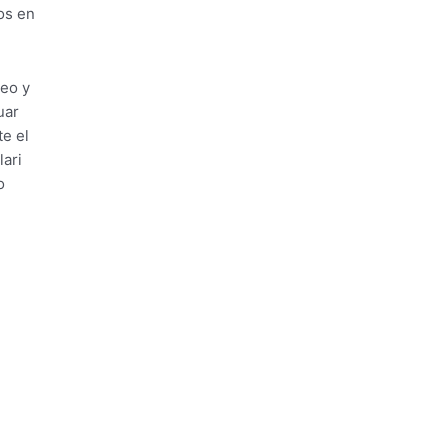
os en
leo y
uar
e el
lari
o