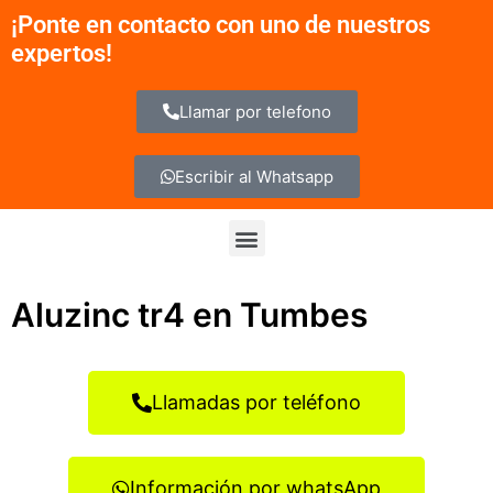
Ir
¡Ponte en contacto con uno de nuestros
al
expertos!
contenido
Llamar por telefono
Escribir al Whatsapp
Menu
Aluzinc tr4 en Tumbes
Llamadas por teléfono
Información por whatsApp