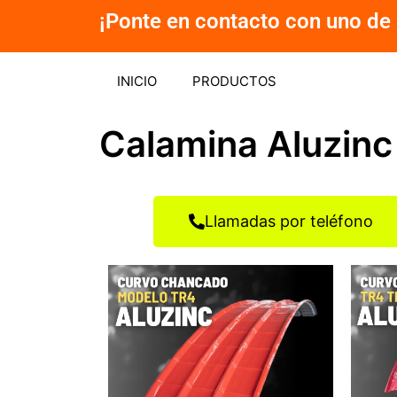
Ir
¡Ponte en contacto con uno de 
al
contenido
INICIO
PRODUCTOS
Calamina Aluzinc
Llamadas por teléfono