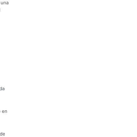
 una
l
ida
e en
 de