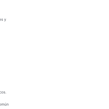
es y
cos.
 común