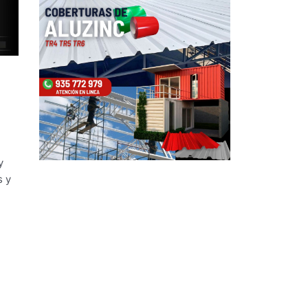
y
s y