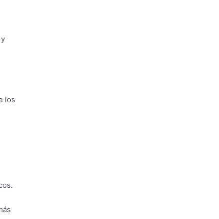
 y
e los
cos.
 más