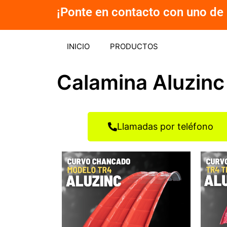
Ir
¡Ponte en contacto con uno de 
al
contenido
INICIO
PRODUCTOS
Calamina Aluzinc
Llamadas por teléfono