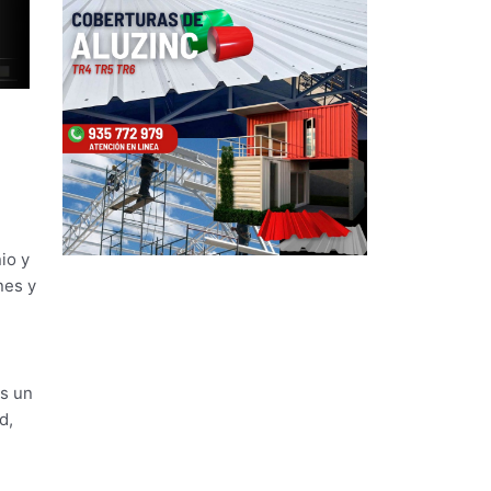
io y
nes y
es un
d,