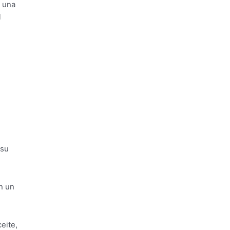
r una
l
 su
n un
eite,