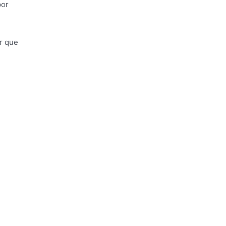
por
r que