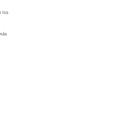
n los
 más