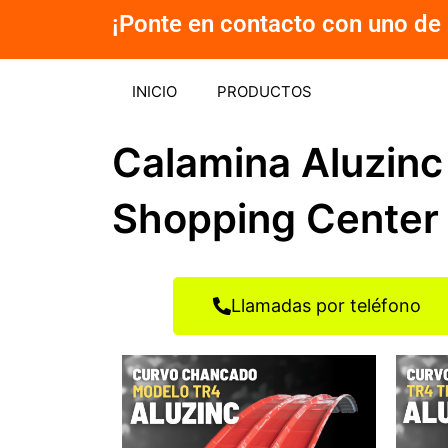
Ir
¡Ponte en contacto con uno de 
al
contenido
INICIO
PRODUCTOS
Calamina Aluzinc
Shopping Center
Llamadas por teléfono