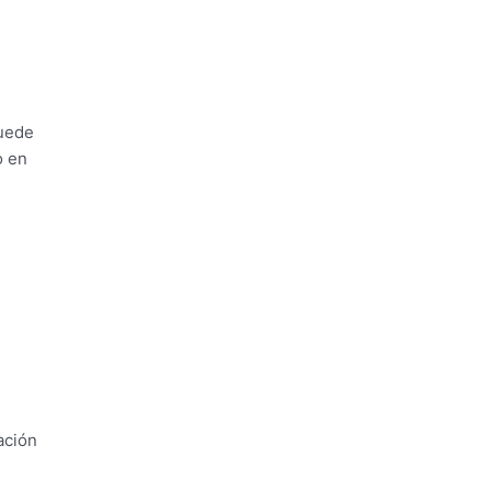
puede
o en
ación