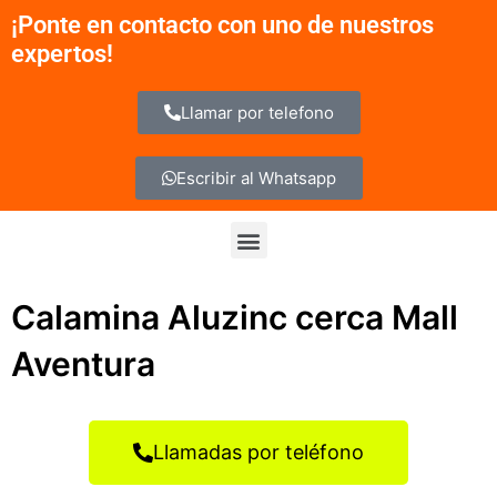
Ir
¡Ponte en contacto con uno de nuestros
al
expertos!
contenido
Llamar por telefono
Escribir al Whatsapp
Menu
Calamina Aluzinc cerca Mall
Aventura
Llamadas por teléfono