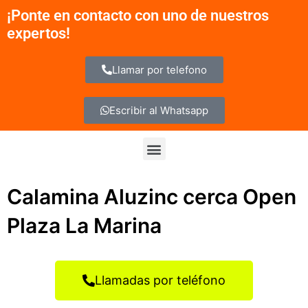
Ir
¡Ponte en contacto con uno de nuestros
al
expertos!
contenido
Llamar por telefono
Escribir al Whatsapp
Menu
Calamina Aluzinc cerca Open
Plaza La Marina
Llamadas por teléfono